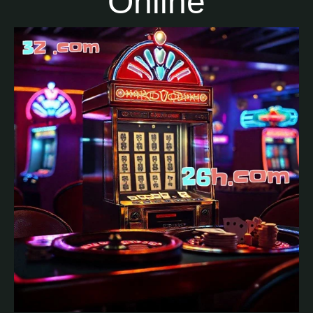
Online