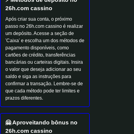
26h.com cassino
Após criar sua conta, o próximo
passo no 26h.com cassino é realizar
um depósito. Acesse a seção de
'Caixa' e escolha um dos métodos de
pagamento disponíveis, como
cartões de crédito, transferências
bancárias ou carteiras digitais. Insira
o valor que deseja adicionar ao seu
saldo e siga as instruções para
confirmar a transação. Lembre-se de
que cada método pode ter limites e
prazos diferentes.
🤗 Aproveitando bônus no
26h.com cassino