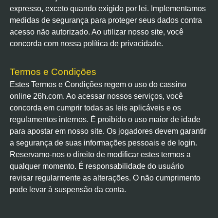
expresso, exceto quando exigido por lei. Implementamos
medidas de segurança para proteger seus dados contra
acesso não autorizado. Ao utilizar nosso site, você
concorda com nossa política de privacidade.
Termos e Condições
Estes Termos e Condições regem o uso do cassino
online 26h.com. Ao acessar nossos serviços, você
concorda em cumprir todas as leis aplicáveis e os
regulamentos internos. É proibido o uso maior de idade
para apostar em nosso site. Os jogadores devem garantir
a segurança de suas informações pessoais e de login.
Reservamo-nos o direito de modificar estes termos a
qualquer momento. É responsabilidade do usuário
revisar regularmente as alterações. O não cumprimento
pode levar à suspensão da conta.