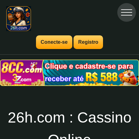
Conecte-se
Registro
26h.com : Cassino